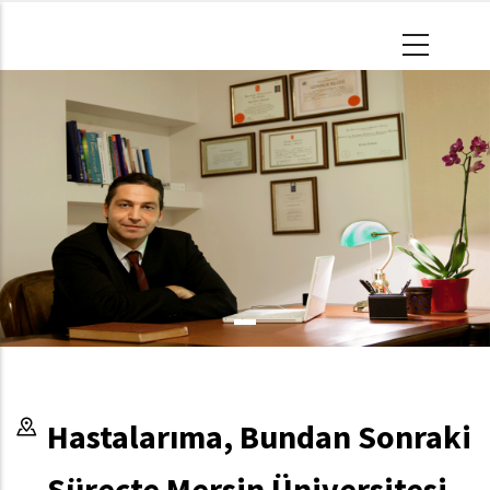
Ana
içeriğe
atla
Hastalarıma, Bundan Sonraki
Süreçte Mersin Üniversitesi